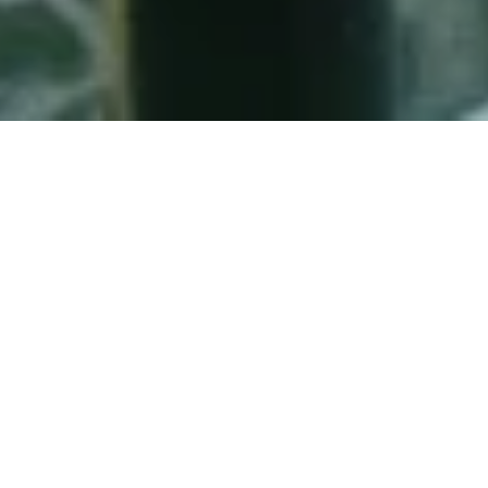
Présentée au
Musée de la civilisation à
Québec
, du 12 mai au 12 septembre 2010, elle
propose une véritable incursion au cœur de
la forêt canadienne. L’exposition est une
production du Musée des sciences et de la
technologie du Canada à Ottawa, en