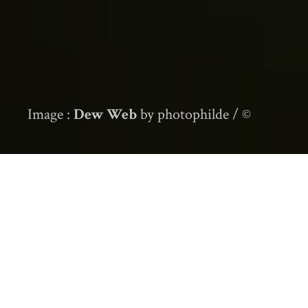
Image :
Dew Web
by photophilde / ©
Comme première chronique de 2015, je vous
propose un petit tour d’horizon de sites web
francophones – avec quelques écarts! –