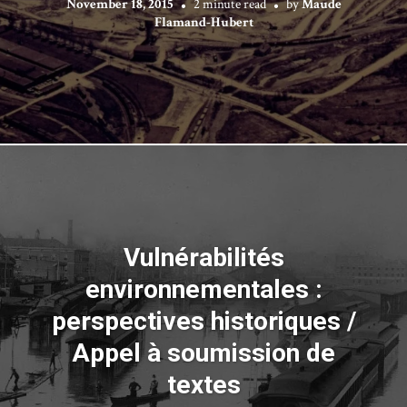
November 18, 2015
2 minute read
by
Maude
Flamand-Hubert
Vulnérabilités
environnementales :
perspectives historiques /
Appel à soumission de
textes