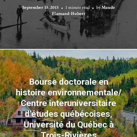
September 15, 2015
1 minute read
by
Maude
Flamand-Hubert
Bourse doctorale en
histoire environnementale/
Centre interuniversitaire
d’études québécoises,
Université du Québec à
Trois-Rivières