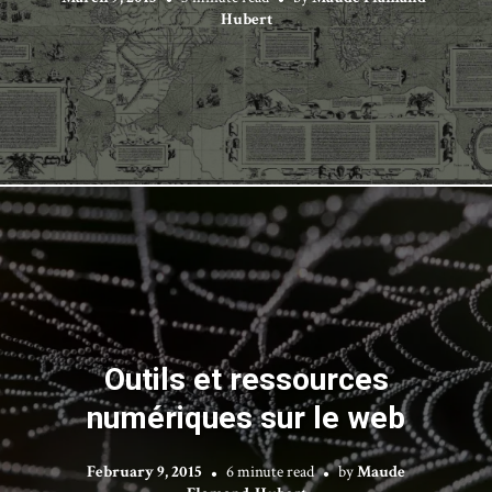
Hubert
Outils et ressources
numériques sur le web
February 9, 2015
6 minute read
by
Maude