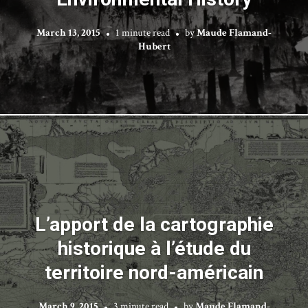
March 13, 2015
1 minute read
by
Maude Flamand-
Hubert
L’apport de la cartographie
historique à l’étude du
territoire nord-américain
March 9, 2015
3 minute read
by
Maude Flamand-